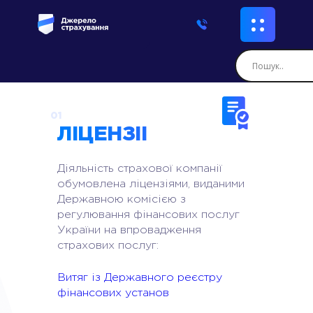
01
ЛІЦЕНЗІЇ
Діяльність страхової компанії
обумовлена ліцензіями, виданими
Державною комісією з
регулювання фінансових послуг
України на впровадження
страхових послуг:
Витяг із Державного реєстру
фінансових установ