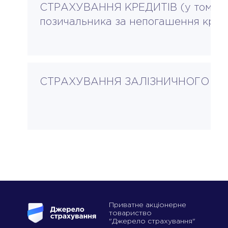
СТРАХУВАННЯ КРЕДИТІВ (у тому чис
позичальника за непогашення кред
СТРАХУВАННЯ ЗАЛІЗНИЧНОГО Т
Приватне акціонерне
товариство
"Джерело страхування"