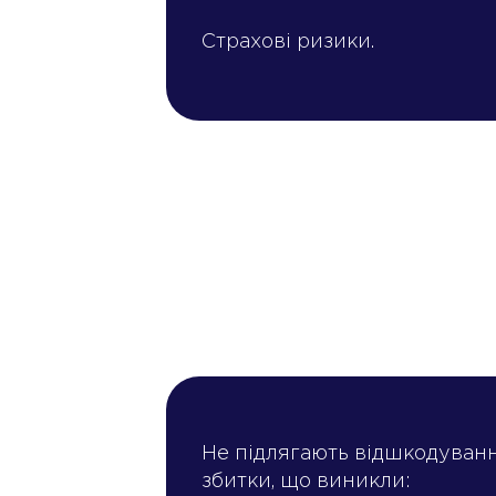
Страхові ризики.
Не підлягають відшкодуван
збитки, що виникли: