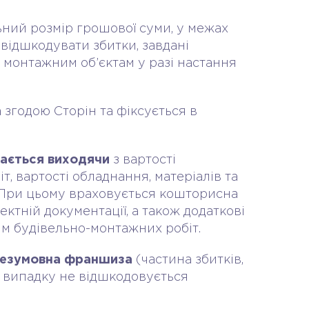
ний розмір грошової суми, у межах
 відшкодувати збитки, завдані
 монтажним об’єктам у разі настання
 згодою Сторін та фіксується в
чається виходячи
з вартості
т, вартості обладнання, матеріалів та
. При цьому враховується кошторисна
оектній документації, а також додаткові
ям будівельно-монтажних робіт.
безумовна франшиза
(частина збитків,
о випадку не відшкодовується