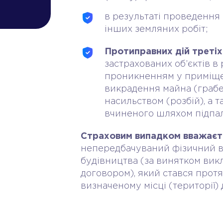
в результаті проведення 
інших земляних робіт;
Протиправних дій третіх
застрахованих об’єктів в 
проникненням у приміщен
викрадення майна (грабе
насильством (розбій), а
вчиненого шляхом підпал
Страховим випадком вважаєт
непередбачуваний фізичний вп
будівництва (за винятком вик
договором), який стався прот
визначеному місці (території) 