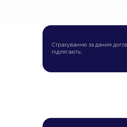
Страхуванню за даним дого
підлягають: