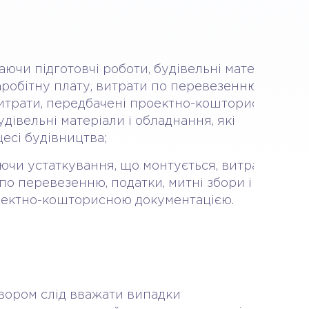
аючи підготовчі роботи, будівельні матеріали і
заробітну плату, витрати по перевезенню, податк
 витрати, передбачені проектно-кошторисною
дівельні матеріали і обладнання, які
есі будівництва;
ючи устаткування, що монтується, витрати на
по перевезенню, податки, митні збори і мита, ін
оектно-кошторисною документацією.
вором слід вважати випадки