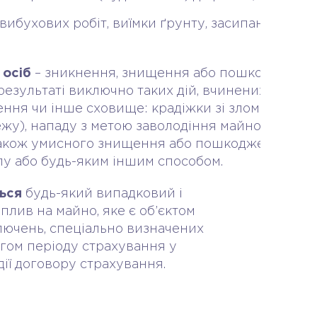
вибухових робіт, виїмки ґрунту, засипання пуст
 осіб
– зникнення, знищення або пошкодження
результаті виключно таких дій, вчинених з
ня чи інше сховище: крадіжки зі зломом, відк
жу), нападу з метою заволодіння майном, поєдн
 також умисного знищення або пошкодження май
у або будь-яким іншим способом.
ься
будь-який випадковий і
лив на майно, яке є об’єктом
лючень, спеціально визначених
ягом періоду страхування у
дії договору страхування.