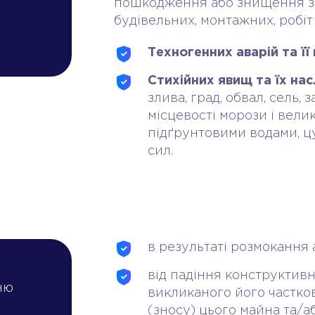
пошкодження або знищення з
будівельних, монтажних, робіт
Техногенних аварій та її 
Стихійних явищ та їх нас
злива, град, обвал, сель,
місцевості морози і велик
підґрунтовими водами, ц
сил.
в результаті розмокання 
від падіння конструктивн
ню
викликаного його частко
(зносу) цього майна та/а