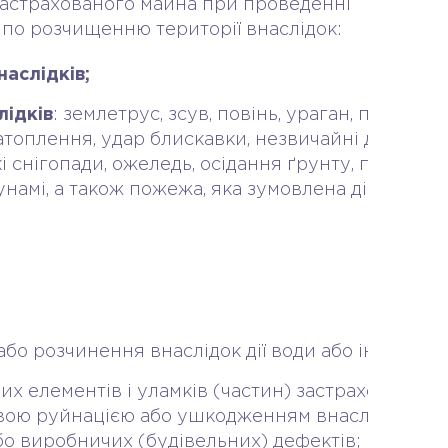
астрахованого майна при проведенні
 по розчищенню території внаслідок:
наслідків;
лідків
: землетрус, зсув, повінь, ураган, паводок, 
 затоплення, удар блискавки, незвичайні для дано
і снігопади, ожеледь, осідання ґрунту, підтопле
унамі, а також пожежа, яка зумовлена дією при
або розчинення внаслідок дії води або інших рід
их елементів і уламків (частин) застрахованого
вою руйнацією або ушкодженням внаслідок ста
бо виробничих (будівельних) дефектів;