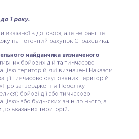
до 1 року.
и вказаної в договорі, але не раніше
ежу на поточний рахунок Страховика.
івельного майданчика визначеного
ктивних бойових дій та тимчасово
цією територій, які визначені Наказом
рації тимчасово окупованих територій
у «Про затвердження Переліку
елися) бойові дії або тимчасово
ією» або будь-яких змін до нього, а
м до вказаних територій.