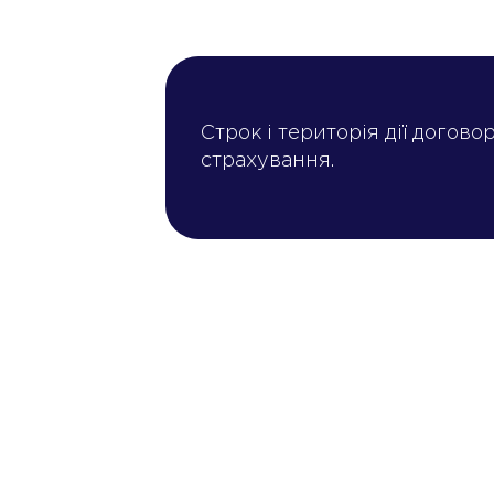
Строк і територія дії догово
страхування.