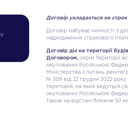
Договір укладається на строк 
Договір набуває чинності з дат
ру
надходження страхового плат
Договір діє на території буд
Договором,
окрім території а
окупованих Російською Федера
Міністерства з питань реінтег
№ 309 від 22 грудня 2022 рок
територій, на яких ведуться (в
окупованих Російською Федерац
також на відстані ближче 50 к