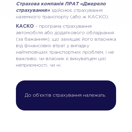
Страхова компанія ПРАТ «Джерело
страхування»
здійснює страхування
наземного транспорту (або ж КАСКО).
КАСКО
– програма страхування
автомобіля або додаткового обладнання
(за бажанням), що захищає його власника
від фінансових втрат у випадку
найтиповіших транспортних проблем, і не
важливо, чи власник є винуватцем цієї
неприємності, чи ні.
До об’єктів страхування належать: