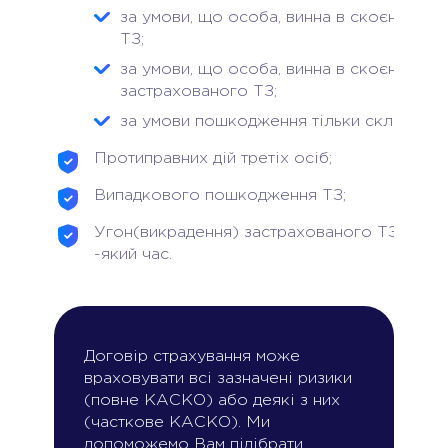
за умови, що особа, винна в скоєнні ДТП
ТЗ;
за умови, що особа, винна в скоєнні ДТП,
застрахованого ТЗ;
за умови пошкодження тільки скла, скля
Протиправних дій третіх осіб;
Випадкового пошкодження ТЗ;
Угон(викрадення) застрахованого ТЗ під ча
-який час.
Договір страхування може
враховувати всі зазначені ризики
(повне КАСКО) або деякі з них
(часткове КАСКО). Ми
допоможемо Вам підібрати