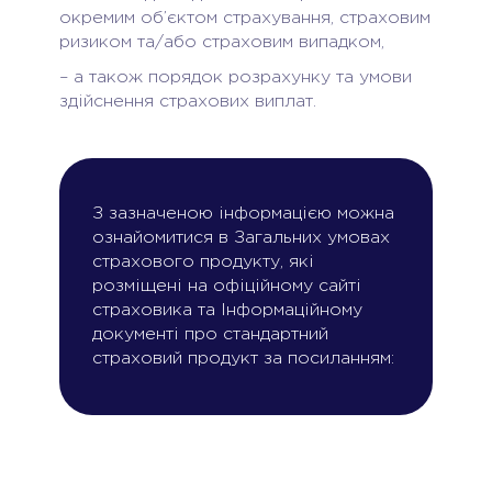
окремим об’єктом страхування, страховим
ризиком та/або страховим випадком,
– а також порядок розрахунку та умови
здійснення страхових виплат.
З зазначеною інформацією можна
ознайомитися в Загальних умовах
страхового продукту, які
розміщені на офіційному сайті
страховика та Інформаційному
документі про стандартний
страховий продукт за посиланням: