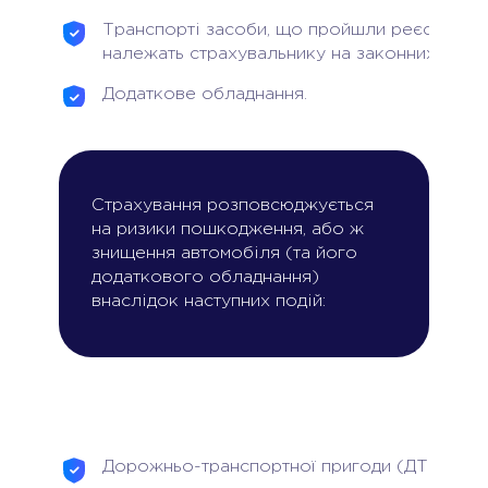
Транспорті засоби, що пройшли реєстрацію
належать страхувальнику на законних підст
Додаткове обладнання.
Страхування розповсюджується
на ризики пошкодження, або ж
знищення автомобіля (та його
додаткового обладнання)
внаслідок наступних подій:
Дорожньо-транспортної пригоди (ДТП):