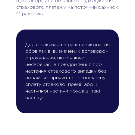
в договорі, але не раніше надходження
страхового платежу на поточний рахунок
Страховика.
Для споживача в разі невиконання
обов’язків, визначених договором
страхування, включаючи
несвоєчасне повідомлення про
настання страхового випадку без
поважних причин та несвоєчасну
сплату страхової премії або її
наступної частини можливі такі
насліди: