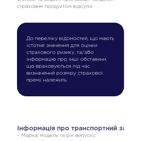
страховим продуктом відсутні.
До переліку відомостей, що мають
істотне значення для оцінки
страхового ризику, та/або
інформацію про інші обставини,
що враховуються під час
визначення розміру страхової
премії належить:
Інформація про транспортний засіб:
– Марка, модель та рік випуску,