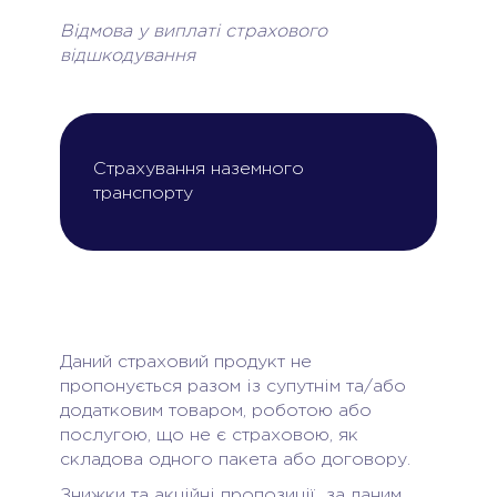
Відмова у виплаті страхового
відшкодування
Страхування наземного
транспорту
Даний страховий продукт не
пропонується разом із супутнім та/або
додатковим товаром, роботою або
послугою, що не є страховою, як
складова одного пакета або договору.
Знижки та акційні пропозиції за даним