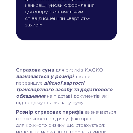
найкращі умови оформлення
договору з оптимальним
співвідношенням «вартість-
захист».
Страхова сума
для ризиків КАСКО
визначається у розмірі
, що не
перевищує
дійсної вартості
транспортного засобу та додаткового
обладнання
на підставі документів, які
підтверджують вказану суму.
Розмір страхових тарифів
визначається
в залежності від ряду факторів
для кожного ризику, що страхується:
модель та марка авто, термін та умови