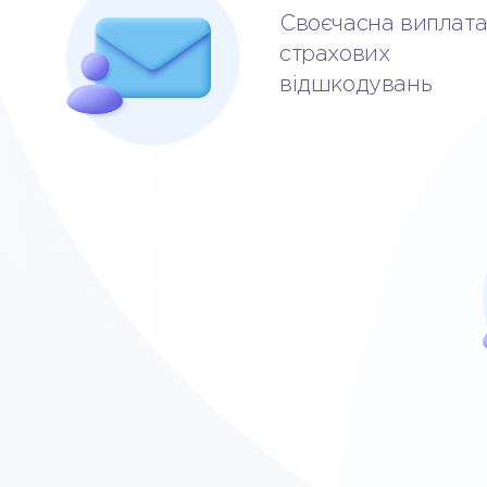
Своєчасна виплат
страхових
відшкодувань