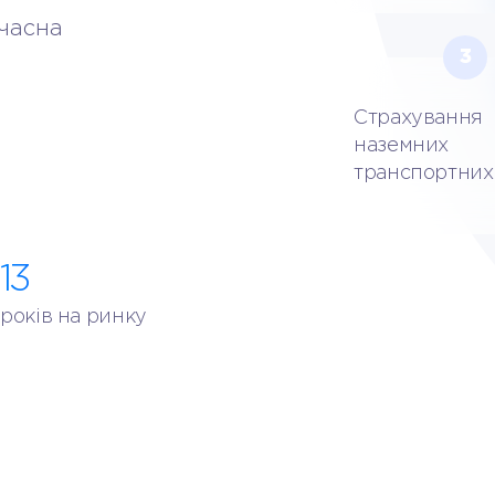
учасна
3
Страхування
наземних
транспортних 
13
років на ринку