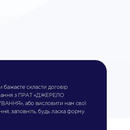
 бажаєте скласти договір
вання з ПРАТ «ДЖЕРЕЛО
ВАННЯ», або висловити нам свої
ня, заповніть, будь ласка форму