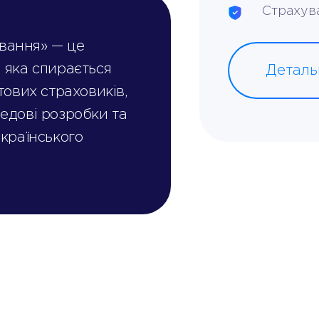
Страхув
вання» — це
 яка спирається
Деталь
тових страховиків,
едові розробки та
українського