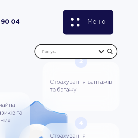
 90 04
Меню
2
Страхування вантажів
та багажу
майна
зиків та
йних
4
Страхування