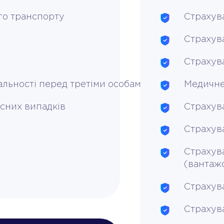
го транспорту
Страхув
Страхув
Страхув
альності перед третіми особами
Медичне
сних випадків
Страхув
Страхув
Страхув
(вантаж
Страхув
Страхув