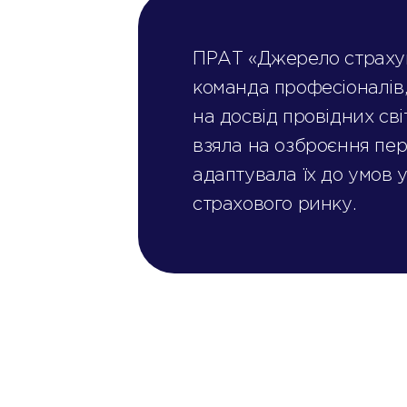
ПРАТ «Джерело страху
команда професіоналів,
на досвід провідних сві
взяла на озброєння пер
адаптувала їх до умов 
страхового ринку.