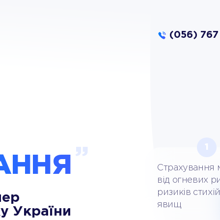
(056) 767
О
1
АННЯ
Страхування 
від огневих ри
ризиків стихі
нер
явищ
у України