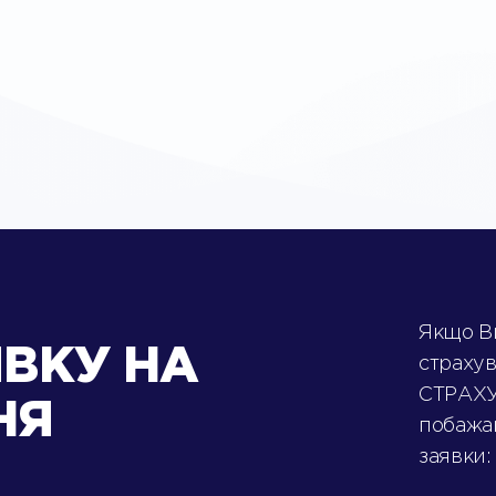
Якщо Ви
ВКУ НА
страху
СТРАХУ
НЯ
побажан
заявки: