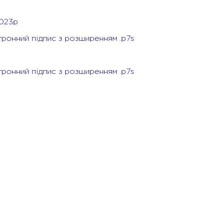
2023р
ронний підпис з розширенням .p7s
ронний підпис з розширенням .p7s